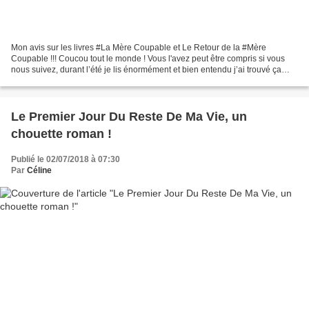
Mon avis sur les livres #La Mère Coupable et Le Retour de la #Mère
Coupable !!! Coucou tout le monde ! Vous l'avez peut être compris si vous
nous suivez, durant l’été je lis énormément et bien entendu j’ai trouvé ça
plutôt sympa de partager avec vous...
Le Premier Jour Du Reste De Ma Vie, un
chouette roman !
Publié le 02/07/2018 à 07:30
Par
Céline