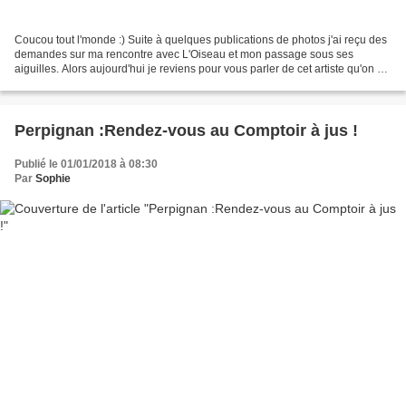
Coucou tout l'monde :) Suite à quelques publications de photos j'ai reçu des
demandes sur ma rencontre avec L'Oiseau et mon passage sous ses
aiguilles. Alors aujourd'hui je reviens pour vous parler de cet artiste qu'on ne
présente plus dans le monde du...
Perpignan :Rendez-vous au Comptoir à jus !
Publié le 01/01/2018 à 08:30
Par
Sophie