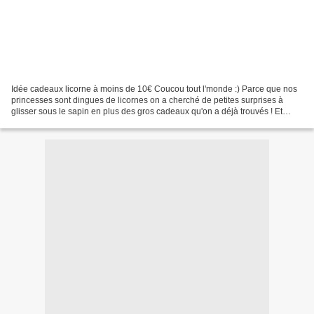
Idée cadeaux licorne à moins de 10€ Coucou tout l'monde :) Parce que nos
princesses sont dingues de licornes on a cherché de petites surprises à
glisser sous le sapin en plus des gros cadeaux qu'on a déjà trouvés ! Et
comme on est des filles vraiment...