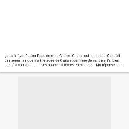
gloss à lèvre Pucker Pops de chez Claire's Couco tout le monde ! Cela fait
des semaines que ma fille âgée de 6 ans et demi me demande si j'ai bien
pensé à vous parler de ses baumes à lèvres Pucker Pops. Ma réponse est
toujours :"Non, je n'ai pas encore...