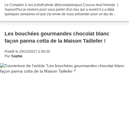
Le Comptoir à Jus (crédit photo @lecomptoirajus) Coucou tout l'monde :)
Aujourd'hui je reviens pour vous parler d'un lieu qui a ouvert il y a déjà
quelques semaines et que j'ai envie de vous présenter pour un tas de
raisons... Le Comptoir à Jus C'est...
Les bouchées gourmandes chocolat blanc
façon panna cotta de la Maison Taillefer !
Publié le 20/12/2017 à 08:30
Par
Sophie