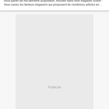
vous parler de ma dernière acquisition, trouvée dans mon magasin Action .
Vous savez les fameux magasins qui proposent de nombreux articles en
tous genres à tous petits prix. Tout...
Publicité