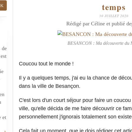
temps
30 JUILLET 2020
Rédigé par Céline et publié d
BESANCON : Ma découverte du M
s de
 est
Coucou tout le monde !
ie
Il y a quelques temps, j'ai eu la chance de déco
e
dans la ville de Besançon.
 en
C'est lors d'un court séjour pour faire un couco
u
ville, qu'elle décida de me faire découvrir ce f
personnellement j'ignorais totalement son exist
 et
Cela fait un moment, que je dois rédiger cet arti