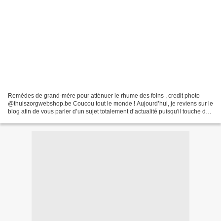
Remèdes de grand-mère pour atténuer le rhume des foins , credit photo
@thuiszorgwebshop.be Coucou tout le monde ! Aujourd’hui, je reviens sur le
blog afin de vous parler d’un sujet totalement d’actualité puisqu'il touche des
millions de personnes à travers...