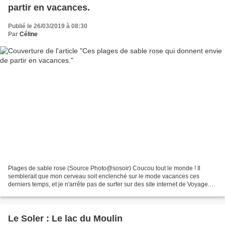
partir en vacances.
Publié le 26/03/2019 à 08:30
Par
Céline
Plages de sable rose (Source Photo@sosoir) Coucou tout le monde ! Il
semblerait que mon cerveau soit enclenché sur le mode vacances ces
derniers temps, et je n'arrête pas de surfer sur des site internet de Voyage.
D’ailleurs, aujourd'hui j’ai envie de...
Le Soler : Le lac du Moulin