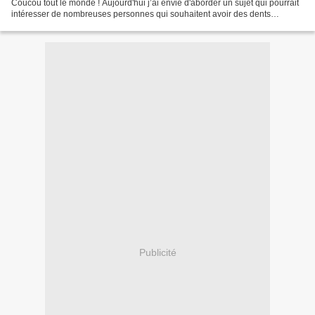
Coucou tout le monde ! Aujourd'hui j’ai envie d'aborder un sujet qui pourrait
intéresser de nombreuses personnes qui souhaitent avoir des dents
blanches”. Voici quelques conseils...
Publicité