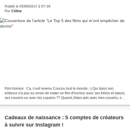
Publié le 05/09/2017 à 07:30
Par
Céline
Film horreur : Ca, il est revenu Coucou tout le monde ;-) Qui dans son
enfance n'a pas eu envie de mater un film d'horreur avec ses frères et sœurs,
ses cousins ou avec les copains ?? Quand j'étais ado avec mes cousins, on
adorait se faire peur et regarder...
Cadeaux de naissance : 5 comptes de créateurs
à suivre sur Instagram !