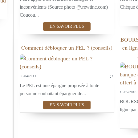
Sud
inconvénients (Source photo @.rewtinc.com)
Chèque d
Coucou...
EN SAVOIR PLUS
BOURS
Comment débloquer un PEL ? (conseils)
en lign
06/04/2011
…
Le PEL est une épargne proposée à toute
16/05/2018
personne souhaitant épargner de...
BOURSO
EN SAVOIR PLUS
ligne par