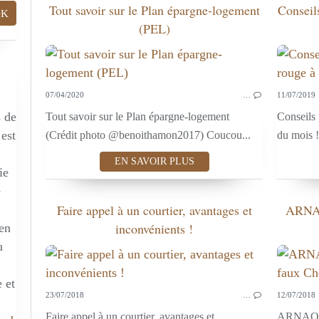
Tout savoir sur le Plan épargne-logement
Conseils
(PEL)
07/04/2020
…
11/07/2019
s de
Tout savoir sur le Plan épargne-logement
Conseils 
 est
(Crédit photo @benoithamon2017) Coucou...
du mois !
EN SAVOIR PLUS
ie
e
Faire appel à un courtier, avantages et
ARNAQ
inconvénients !
 en
u
 et
23/07/2018
…
12/07/2018
Faire appel à un courtier, avantages et
ARNAQUE