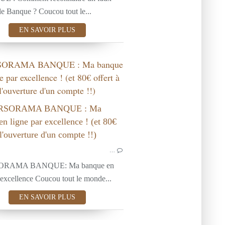
e Banque ? Coucou tout le...
EN SAVOIR PLUS
ORAMA BANQUE : Ma banque
e par excellence ! (et 80€ offert à
l'ouverture d'un compte !!)
MAISON
BANQUE
…
NOS COUPS
RAMA BANQUE: Ma banque en
 excellence Coucou tout le monde...
EN SAVOIR PLUS