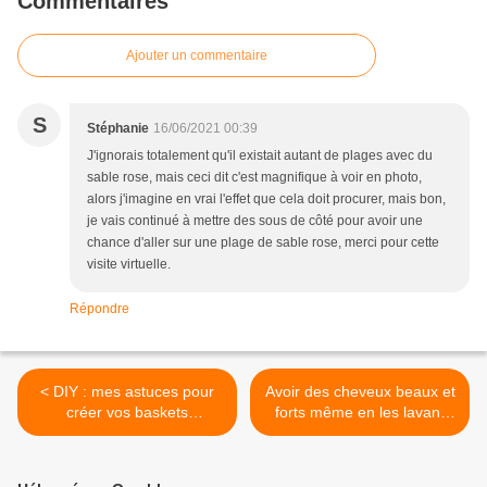
Commentaires
Ajouter un commentaire
S
Stéphanie
16/06/2021 00:39
J'ignorais totalement qu'il existait autant de plages avec du
sable rose, mais ceci dit c'est magnifique à voir en photo,
alors j'imagine en vrai l'effet que cela doit procurer, mais bon,
je vais continué à mettre des sous de côté pour avoir une
chance d'aller sur une plage de sable rose, merci pour cette
visite virtuelle.
Répondre
< DIY : mes astuces pour
Avoir des cheveux beaux et
créer vos baskets
forts même en les lavant
personnalisées à petit prix !
tous les jours c'est possible
! >