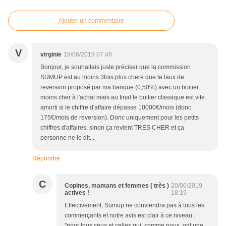
Ajouter un commentaire
V
virginie
19/06/2019 07:46
Bonjour, je souhaitais juste préciser que la commission
SUMUP est au moins 3fois plus chere que le taux de
reversion proposé par ma banque (0,50%) avec un boitier
moins cher à l'achat mais au final le boitier classique est vite
amorti si le chiffre d'affaire dépasse 10000€/mois (donc
175€/mois de reversion). Donc uniquement pour les petits
chiffres d'affaires, sinon ça revient TRES CHER et ça
personne ne le dit...
Répondre
C
Copines, mamans et femmes ( très )
20/06/2019
actives !
18:19
Effectivement, Sumup ne conviendra pas à tous les
commerçants et notre avis est clair à ce niveau :
"pour tous ceux et celles qui, comme nous, ont une