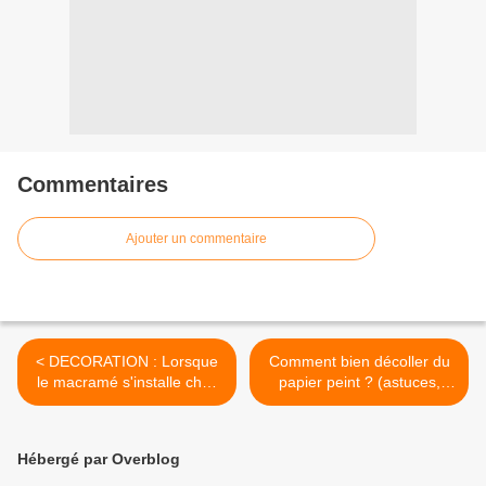
Commentaires
Ajouter un commentaire
< DECORATION : Lorsque
Comment bien décoller du
le macramé s'installe chez
papier peint ? (astuces,
vous, à petit prix !!
conseils...) >
Hébergé par Overblog