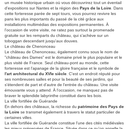
un musée historique urbain où vous découvrirez tout un éventail
d'expositions sur Nantes et la région des
Pays de la Loire
. Dans
cette forteresse parée de sept tours, vous pourrez revivre les
pans les plus importants du passé de la cité grâce aux
installations multimédias des expositions permanentes. À
l'occasion de votre visite, ne ratez pas surtout la promenade
gratuite sur les remparts du château, qui s'achève sur un
toboggan descendant jusqu'aux douves.
Le château de Chenonceau
Le château de Chenonceau, également connu sous le nom de
"château des Dames" est le domaine privé le plus populaire et le
plus visité de France. Seul château-pont au monde, cette
forteresse est l'apanage de la gloire française et le symbole de
l'art architectural du XVIe siècle
. C'est un endroit réputé pour
ses nombreuses salles et pour la beauté de ses jardins, qui
s'étendent de part et d'autre de l'entrée du château. Une visite
émouvante vous y attend. À l'occasion, ne manquez pas de
braver le splendide labyrinthe constitué dans les bois.
La ville fortifiée de Guérande
En dehors des châteaux, la richesse du
patrimoine des Pays de
la Loire
se transmet également à travers le statut particulier de
certaines villes.
La ville fortifiée de Guérande constitue l'une des cités médiévales
les mieux préservées de France. Située dans ce qu'on appelle la