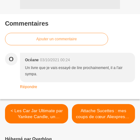
Commentaires
Ajouter un commentaire
O
Océane
03/10/2021 00:24
Un livre que je vais essayé de lire prochainement, il a l'air
sympa.
Répondre
< Les Car Jar Ultimate par
Attache Sucettes : mes
Yankee Candle, un
coups de cœur Aliexpress à
désodorisant voiture pas
moins de 5€ !! >
comme les autres !
Hébergé par Overblog