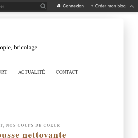
Connexion
+
Créer mon blog
ple, bricolage ...
ORT
ACTUALITÉ
CONTACT
,
T
NOS COUPS DE COEUR
ousse nettoyante