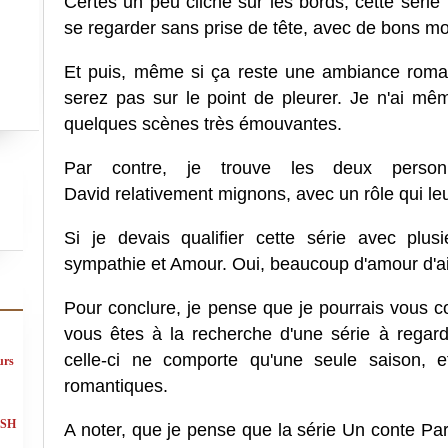
Certes un peu cliché sur les bords, cette série 
se regarder sans prise de tête, avec de bons m
Et puis, même si ça reste une ambiance roman
serez pas sur le point de pleurer. Je n'ai m
quelques scènes très émouvantes.
Par contre, je trouve les deux person
David relativement mignons, avec un rôle qui leur
Si je devais qualifier cette série avec plus
sympathie et Amour. Oui, beaucoup d'amour d'ai
Pour conclure, je pense que je pourrais vous co
vous êtes à la recherche d'une série à regar
celle-ci ne comporte qu'une seule saison, 
urs
romantiques.
ASH
A noter, que je pense que la série Un conte Parf