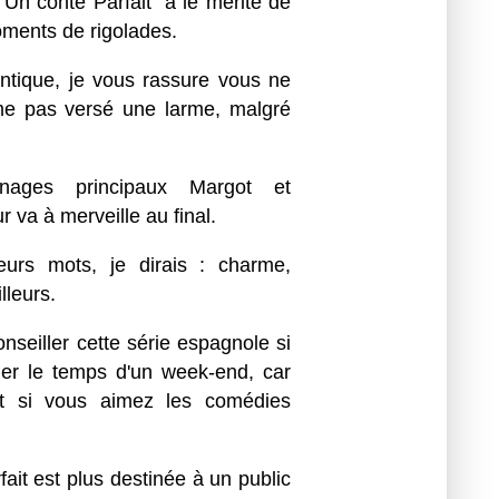
"Un conte Parfait" a le mérite de
oments de rigolades.
tique, je vous rassure vous ne
ême pas versé une larme, malgré
nages principaux Margot et
 va à merveille au final.
ieurs mots, je dirais : charme,
lleurs.
nseiller cette série espagnole si
der le temps d'un week-end, car
et si vous aimez les comédies
ait est plus destinée à un public