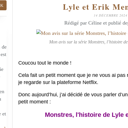
Lyle et Erik Me
14 DÉCEMBRE 2024
Rédigé par Céline et publié d
Mon avis sur la série Monstres, l’histoire d
s de
 est
Coucou tout le monde !
ie
Cela fait un petit moment que je ne vous ai pas r
e
je regarde sur la plateforme Netflix.
 en
Donc aujourd’hui, j’ai décidé de vous parler d’une
u
petit moment :
 et
Monstres, l'histoire de Lyle