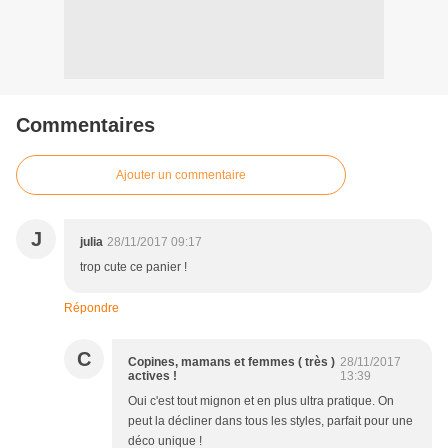
Commentaires
Ajouter un commentaire
J
julia
28/11/2017 09:17
trop cute ce panier !
Répondre
C
Copines, mamans et femmes ( très )
28/11/2017
actives !
13:39
Oui c'est tout mignon et en plus ultra pratique. On
peut la décliner dans tous les styles, parfait pour une
déco unique !