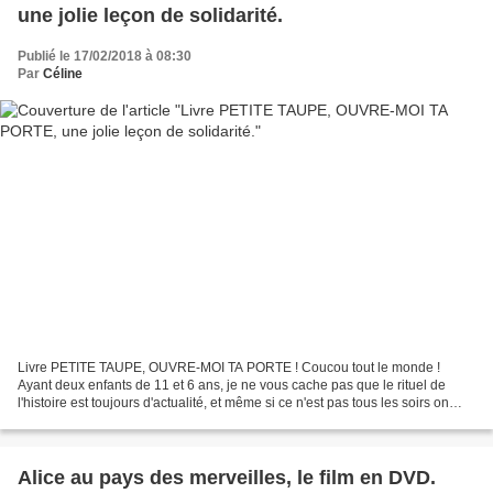
une jolie leçon de solidarité.
Publié le 17/02/2018 à 08:30
Par
Céline
Livre PETITE TAUPE, OUVRE-MOI TA PORTE ! Coucou tout le monde !
Ayant deux enfants de 11 et 6 ans, je ne vous cache pas que le rituel de
l'histoire est toujours d'actualité, et même si ce n'est pas tous les soirs on
garde ce rituel bénéfique pour les...
Alice au pays des merveilles, le film en DVD.