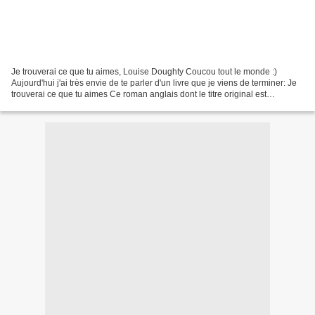
Je trouverai ce que tu aimes, Louise Doughty Coucou tout le monde :)
Aujourd'hui j'ai très envie de te parler d'un livre que je viens de terminer: Je
trouverai ce que tu aimes Ce roman anglais dont le titre original est
Whatever you love a été écrit par...