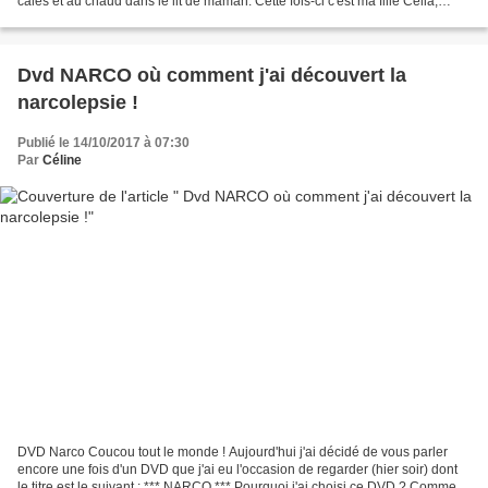
calés et au chaud dans le lit de maman. Cette fois-ci c'est ma fille Célia,
âgée de 6 ans, qui a choisi le...
Dvd NARCO où comment j'ai découvert la
narcolepsie !
Publié le 14/10/2017 à 07:30
Par
Céline
DVD Narco Coucou tout le monde ! Aujourd'hui j'ai décidé de vous parler
encore une fois d'un DVD que j'ai eu l'occasion de regarder (hier soir) dont
le titre est le suivant : *** NARCO *** Pourquoi j'ai choisi ce DVD ? Comme à