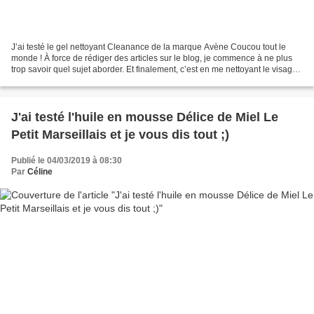
J’ai testé le gel nettoyant Cleanance de la marque Avène Coucou tout le
monde ! À force de rédiger des articles sur le blog, je commence à ne plus
trop savoir quel sujet aborder. Et finalement, c’est en me nettoyant le visage
que je me suis rappelée que...
J'ai testé l'huile en mousse Délice de Miel Le
Petit Marseillais et je vous dis tout ;)
Publié le 04/03/2019 à 08:30
Par
Céline