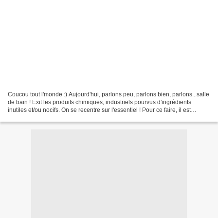
Coucou tout l'monde :) Aujourd'hui, parlons peu, parlons bien, parlons...salle
de bain ! Exit les produits chimiques, industriels pourvus d'ingrédients
inutiles et/ou nocifs. On se recentre sur l'essentiel ! Pour ce faire, il est
essentiel de choisir...