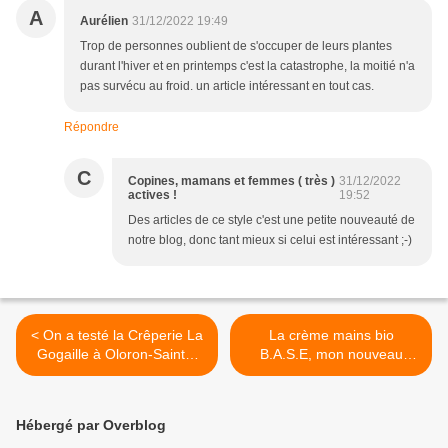
A
Aurélien
31/12/2022 19:49
Trop de personnes oublient de s'occuper de leurs plantes
durant l'hiver et en printemps c'est la catastrophe, la moitié n'a
pas survécu au froid. un article intéressant en tout cas.
Répondre
C
Copines, mamans et femmes ( très )
31/12/2022
actives !
19:52
Des articles de ce style c'est une petite nouveauté de
notre blog, donc tant mieux si celui est intéressant ;-)
< On a testé la Crêperie La
La crème mains bio
Gogaille à Oloron-Sainte-
B.A.S.E, mon nouveau
Marie
chouchou pour l'hiver >
Hébergé par Overblog