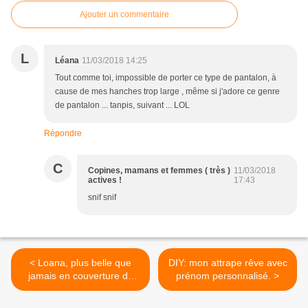
Ajouter un commentaire
L
Léana
11/03/2018 14:25
Tout comme toi, impossible de porter ce type de pantalon, à
cause de mes hanches trop large , même si j'adore ce genre
de pantalon ... tanpis, suivant ... LOL
Répondre
C
Copines, mamans et femmes ( très )
11/03/2018
actives !
17:43
snif snif
< Loana, plus belle que
DIY: mon attrape rêve avec
jamais en couverture du
prénom personnalisé. >
magasine Elle.