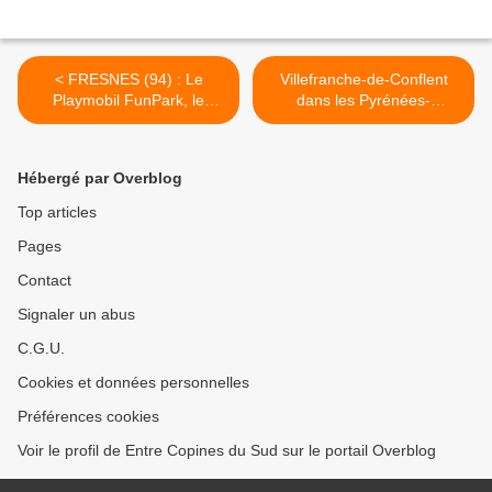
< FRESNES (94) : Le
Villefranche-de-Conflent
Playmobil FunPark, le
dans les Pyrénées-
paradis des enfants !
Orientales, un village fortifié
à découvrir ! >
Hébergé par Overblog
Top articles
Pages
Contact
Signaler un abus
C.G.U.
Cookies et données personnelles
Préférences cookies
Voir le profil de Entre Copines du Sud sur le portail Overblog