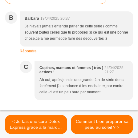
B
Barbara
19/04/2025 20:37
Je n'avais jamais entendu parler de cette série ( comme
souvent toutes celles que tu proposes ;)) ce qui est une bonne
chose,cela me permet de faire des découvertes ;)
Répondre
C
Copines, mamans et femmes ( très )
24/04/2025
actives !
21:27
Ah oui, après je suis une grande fan de série donc
forcément j'ai tendance à les enchainer, par contre
celle -ci est un peu hard par moment.
< Je fais une cure Detox
Comment bien préparer sa
Express grâce à la marque
peau au soleil ? >
HERBALGEM