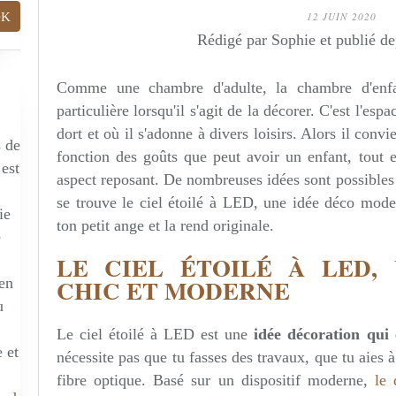
12 JUIN 2020
Rédigé par Sophie et publié d
Comme une chambre d'adulte, la chambre d'enfant
particulière lorsqu'il s'agit de la décorer. C'est l'espa
dort et où il s'adonne à divers loisirs. Alors il conv
s de
fonction des goûts que peut avoir un enfant, tout 
 est
aspect reposant. De nombreuses idées sont possibles 
se trouve le ciel étoilé à LED, une idée déco mode
ie
ton petit ange et la rend originale.
e
LE CIEL ÉTOILÉ À LED,
CHIC ET MODERNE
 en
u
Le ciel étoilé à LED est une
idée décoration qui 
 et
nécessite pas que tu fasses des travaux, que tu aies à
fibre optique. Basé sur un dispositif moderne,
le 