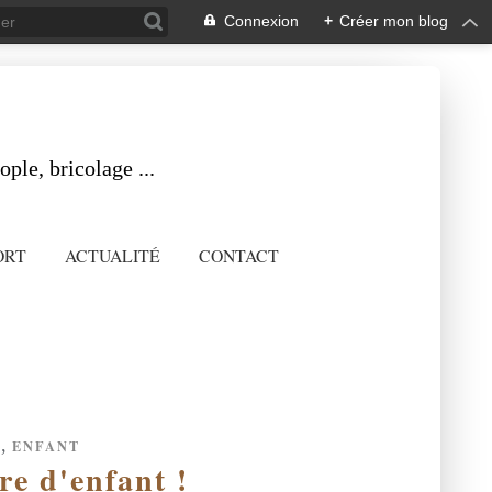
Connexion
+
Créer mon blog
ple, bricolage ...
ORT
ACTUALITÉ
CONTACT
,
T
ENFANT
re d'enfant !