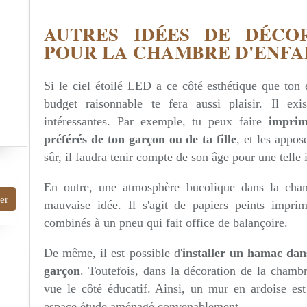
AUTRES IDÉES DE DÉCO
POUR LA CHAMBRE D'ENFA
Si le ciel étoilé LED a ce côté esthétique que ton 
budget raisonnable te fera aussi plaisir. Il exi
intéressantes. Par exemple, tu peux faire
imprim
préférés de ton garçon ou de ta fille
, et les appo
sûr, il faudra tenir compte de son âge pour une telle 
En outre, une atmosphère bucolique dans la cham
mauvaise idée. Il s'agit de papiers peints imprim
combinés à un pneu qui fait office de balançoire.
De même, il est possible d'
installer un hamac dans
garçon
. Toutefois, dans la décoration de la chambr
vue le côté éducatif. Ainsi, un mur en ardoise es
espace étude aménagé convenablement.