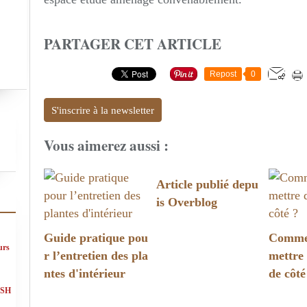
PARTAGER CET ARTICLE
Repost
0
S'inscrire à la newsletter
Vous aimerez aussi :
Article publié depu
is Overblog
Guide pratique pou
Commen
urs
r l’entretien des pla
mettre 
ntes d'intérieur
de côté
ASH