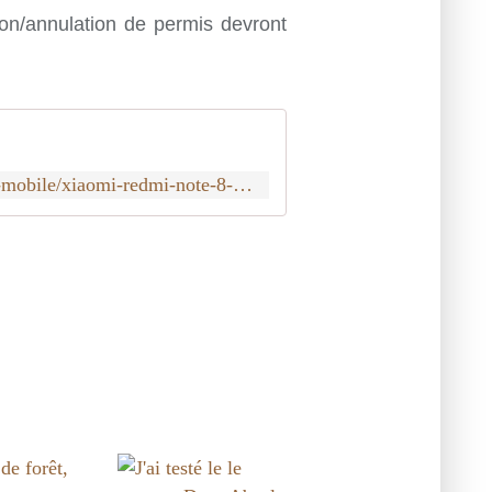
ion/annulation de permis devront
https://www.cdiscount.com/telephonie/telephone-mobile/xiaomi-redmi-note-8-pro-6go-128go-vert-foret/f-1440402-xia0749390831107.html?awc=6948_1597439225_66c5e1c19bd76ac6d73f0721d6a8c8a6&cid=affil&cm_mmc=zanoxpb-_-694383