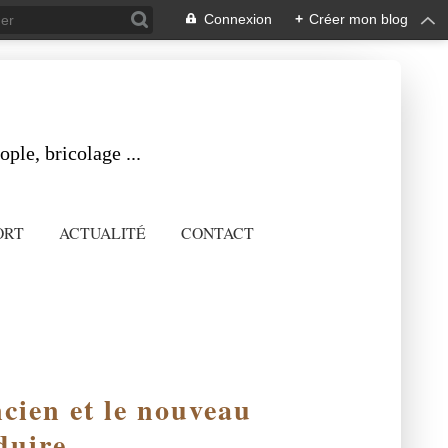
Connexion
+
Créer mon blog
ple, bricolage ...
ORT
ACTUALITÉ
CONTACT
ncien et le nouveau
duire.