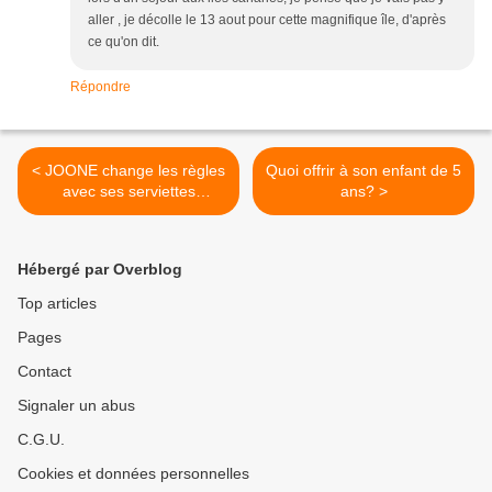
aller , je décolle le 13 aout pour cette magnifique île, d'après
ce qu'on dit.
Répondre
< JOONE change les règles
Quoi offrir à son enfant de 5
avec ses serviettes
ans? >
hygiéniques parfaites !
Hébergé par Overblog
Top articles
Pages
Contact
Signaler un abus
C.G.U.
Cookies et données personnelles