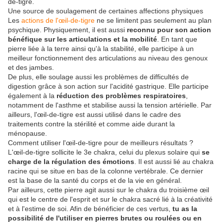
de-tigre.
Une source de soulagement de certaines affections physiques
Les
actions de l'œil-de-tigre
ne se limitent pas seulement au plan
psychique. Physiquement, il est aussi
reconnu pour son action
bénéfique sur les articulations et la mobilité
. En tant que
pierre liée à la terre ainsi qu'à la stabilité, elle participe à un
meilleur fonctionnement des articulations au niveau des genoux
et des jambes.
De plus, elle soulage aussi les problèmes de difficultés de
digestion grâce à son action sur l'acidité gastrique. Elle participe
également à la
réduction des problèmes respiratoires
,
notamment de l'asthme et stabilise aussi la tension artérielle. Par
ailleurs, l'œil-de-tigre est aussi utilisé dans le cadre des
traitements contre la stérilité et comme aide durant la
ménopause.
Comment utiliser l'œil-de-tigre pour de meilleurs résultats ?
L'œil-de-tigre sollicite le 3e chakra, celui du plexus solaire qui
se
charge de la régulation des émotions
. Il est aussi lié au chakra
racine qui se situe en bas de la colonne vertébrale. Ce dernier
est la base de la santé du corps et de la vie en général.
Par ailleurs, cette pierre agit aussi sur le chakra du troisième œil
qui est le centre de l'esprit et sur le chakra sacré lié à la créativité
et à l'estime de soi. Afin de bénéficier de ces vertus,
tu as la
possibilité de l'utiliser en pierres brutes ou roulées ou en