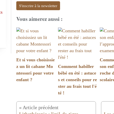
S'inscrire à la newsletter
ES
Vous aimerez aussi :
Et si vous choisissie
Commen
z un lit cabane Mo
Comment habiller
son enf
ntessori pour votre
bébé en été : astuce
roche 
enfant ?
s et conseils pour re
scolair
ster au frais tout l'é
té !
« Article précédent
Lithothérapie : l'œil-de-tigre