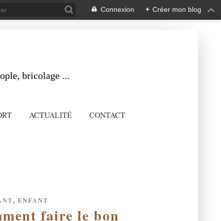
Connexion
+
Créer mon blog
ple, bricolage ...
ORT
ACTUALITÉ
CONTACT
,
ANT
ENFANT
ment faire le bon