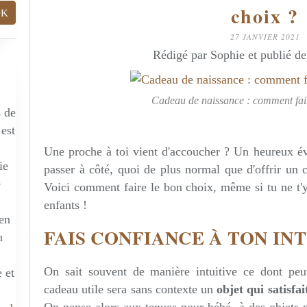
choix ?
27 JANVIER 2021
Rédigé par Sophie et publié d
Cadeau de naissance : comment fair
s de
 est
Une proche à toi vient d'accoucher ? Un heureux év
ie
passer à côté, quoi de plus normal que d'offrir un
e
Voici comment faire le bon choix, même si tu ne t'
enfants !
 en
FAIS CONFIANCE À TON IN
u
On sait souvent de manière intuitive ce dont pe
 et
cadeau utile sera sans contexte un
objet qui satisfa
On pense alors aux tenues pour bébé, à des objets p