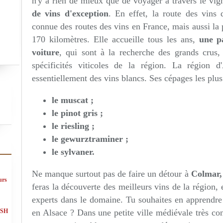
n'y a rien de mieux que de voyager à travers le vig
de vins d'exception
. En effet, la route des vins
connue des routes des vins en France, mais aussi la 
170 kilomètres. Elle accueille tous les ans,
une p
voiture
, qui sont à la recherche des grands crus
spécificités viticoles de la région. La région d
essentiellement des vins blancs. Ses cépages les plus
le muscat ;
le pinot gris ;
le riesling ;
le gewurztraminer ;
le sylvaner.
Ne manque surtout pas de faire un détour à
Colmar, 
urs
feras la découverte des meilleurs vins de la région,
experts dans le domaine. Tu souhaites en apprendre
en Alsace ? Dans une petite ville médiévale très co
ASH