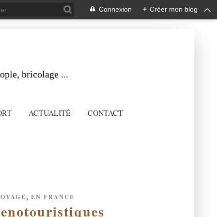
Connexion
+
Créer mon blog
ple, bricolage ...
ORT
ACTUALITÉ
CONTACT
,
VOYAGE
EN FRANCE
oenotouristiques