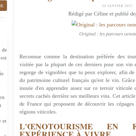
20 JANVIER 2021
Rédigé par Céline et publié d
Original : les parcours oenot
s de
Reconnue comme la destination préférée des touri
 est
visitée par la plupart de ces derniers pour son vin 
regorge de vignobles que tu peux explorer, afin de d
ie
du patrimoine culturel français qu'est le vin. Grâc
e
inouïe d'en apprendre assez sur ce terroir viticole
secrets cachés derrière ses meilleurs vins. Cet article
 en
de France qui proposent de découvrir les cépages e
u
régions viticoles.
 et
L'ŒNOTOURISME EN 
EXPÉRIENCE À VIVRE