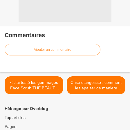
Commentaires
Ajouter un commentaire
< J'ai testé les gommages
Crise d'angoisse : comment
Face Scrub THE BEAUTY
les apaiser de manière
DEPT de chez Action
naturelle ? (astuces,
conseils) >
Hébergé par Overblog
Top articles
Pages