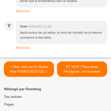
pense que je m'orienterais vers ce modèle.
Répondre
Y
Yvon
15/06/2021 21:26
Après lecture de cet article, je viens de l'acheté car la mienne
commence à être faible.
Répondre
< Mon avis sur le Steam
ET HOP ! Pare brise
Mop FSMH13E10-QS, le
Perpignan, un nouveau
balai vapeur de Black &
pare brise en moins de 2
Decker
heures ! >
Hébergé par Overblog
Top articles
Pages