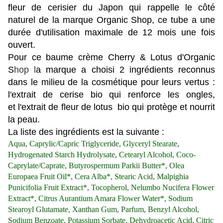
fleur de cerisier du Japon qui rappelle le côté
naturel de la marque Organic Shop, ce tube a une
durée d'utilisation maximale de 12 mois
une fois
ouvert
.
Pour ce baume crème
Cherry & Lotus d'Organic
S
hop l
a marque a choisi 2 ingrédients reconnus
dans le milieu de la cosmétique pour leurs vertus :
l'extrait de cerise bio qui renforce les ongles,
et l'extrait de fleur de lotus bio qui protège et nourrit
la peau.
La liste des ingrédients est la suivante :
Aqua, Caprylic/Capric Triglyceride, Glyceryl Stearate,
Hydrogenated Starch Hydrolysate, Cetearyl Alcohol, Coco-
Caprylate/Caprate, Butyrospermum Parkii Butter*, Olea
Europaea Fruit Oil*, Cera Alba*, Stearic Acid, Malpighia
Punicifolia Fruit Extract*, Tocopherol, Nelumbo Nucifera Flower
Extract*, Citrus Aurantium Amara Flower Water*, Sodium
Stearoyl Glutamate, Xanthan Gum, Parfum, Benzyl Alcohol,
Sodium Benzoate, Potassium Sorbate, Dehydroacetic Acid, Citric