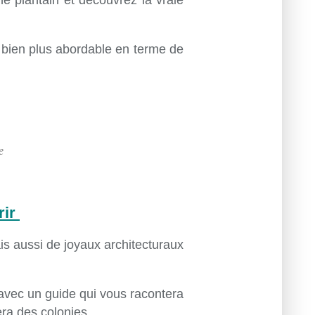
e plantain et découvrez la vraie
si bien plus abordable en terme de
e
rir
s aussi de joyaux architecturaux
 avec un guide qui vous racontera
era des colonies