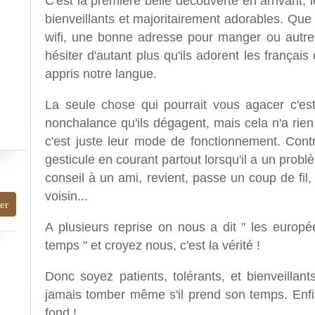
C'est la première belle découverte en arrivant, 
bienveillants et majoritairement adorables. Que
wifi, une bonne adresse pour manger ou autre,
hésiter d'autant plus qu'ils adorent les françai
appris notre langue.
La seule chose qui pourrait vous agacer c'est 
nonchalance qu'ils dégagent, mais cela n'a rien 
c'est juste leur mode de fonctionnement. Contr
gesticule en courant partout lorsqu'il a un prob
conseil à un ami, revient, passe un coup de fil,
voisin...
A plusieurs reprise on nous a dit " les europ
temps " et croyez nous, c'est la vérité !
Donc soyez patients, tolérants, et bienveillant
jamais tomber même s'il prend son temps.
Enfi
fond !