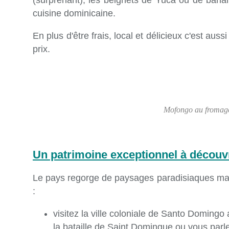
(surprenant), les beignets de Yuca ou de banan
cuisine dominicaine.
En plus d'être frais, local et délicieux c'est aus
prix.
Mofongo au fromag
Un patrimoine exceptionnel à découv
Le pays regorge de paysages paradisiaques mai
:
visitez la ville coloniale de Santo Domingo
la bataille de Saint Domingue ou vous parl