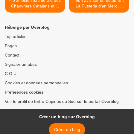
< J'ai testé l'eau florale des
Mon avis sur le restaurant
Chanvriers Catalans et je
La Fusteria d’en Mero, à
vous en parle...
Maçanet de la selva en
Espagne >
Hébergé par Overblog
Top articles
Pages
Contact
Signaler un abus
C.G.U.
Cookies et données personnelles
Préférences cookies
Voir le profil de Entre Copines du Sud sur le portail Overblog
Créer un blog sur Overblog
Créer un blog