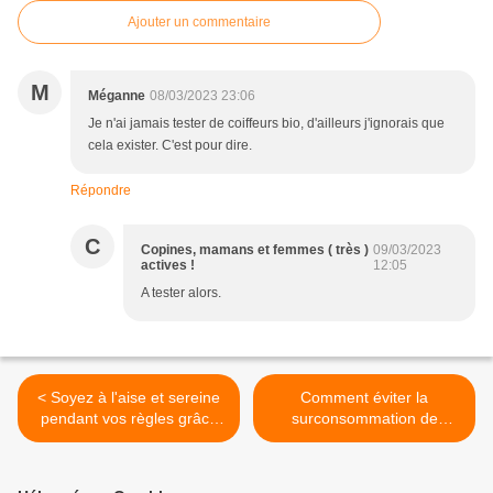
Ajouter un commentaire
M
Méganne
08/03/2023 23:06
Je n'ai jamais tester de coiffeurs bio, d'ailleurs j'ignorais que
cela exister. C'est pour dire.
Répondre
C
Copines, mamans et femmes ( très )
09/03/2023
actives !
12:05
A tester alors.
< Soyez à l'aise et sereine
Comment éviter la
pendant vos règles grâce
surconsommation de
aux culottes menstruelles
carburant pendant l’hiver ?
( astuces , conseils …) >