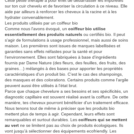
Cette petite thérapie a pour effet de débarrasser les impuretés
sur ton cuir chevelu et de favoriser la circulation à ce niveau. Elle
aide par ailleurs à renforcer les cheveux à la racine et à les
hydrater convenablement.
Les produits utilisés par un coiffeur bio
Comme nous l'avons évoqué, un
coiffeur bio utilise
essentiellement des produits naturels
ou certifiés bio. Il peut
s'agir de formulations à usage professionnel, mais aussi de soins
maison. Les premières sont issues de marques labellisées et
garanties sans effets néfastes pour la santé et pour
l'environnement. Elles sont fabriquées à base d'ingrédients
fournis par Dame Nature (des fleurs, des feuilles, des fruits, des
graines…) mélangés à des bases pour apporter les propriétés
caractéristiques d'un produit bio. C'est le cas des shampoings,
des masques et des colorations. Certains produits comme l'argile
peuvent aussi être utilisés à l'état brut.
Parce que chaque chevelure a ses besoins et ses spécificités, un
diagnostic capillaire est souvent réalisé avant la coiffure. De cette
manière, tes cheveux pourront bénéficier d'un traitement efficace.
Nous tenons tout de même à préciser que les produits bio
mettent plus de temps à agir. Cependant, leurs effets sont
remarquables et surtout durables. Les
coiffeurs qui se mettent
au vert
ne se limitent pas au choix de produits écologiques. Ils
vont jusqu'à sélectionner des équipements ecofriendly. Les