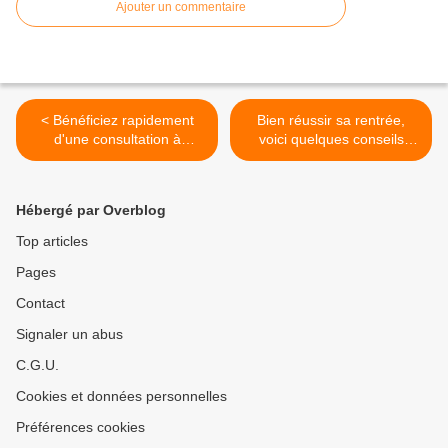
Ajouter un commentaire
< Bénéficiez rapidement
Bien réussir sa rentrée,
d'une consultation à
voici quelques conseils
distance grâce à S.O.S
utiles >
Docteur
Hébergé par Overblog
Top articles
Pages
Contact
Signaler un abus
C.G.U.
Cookies et données personnelles
Préférences cookies