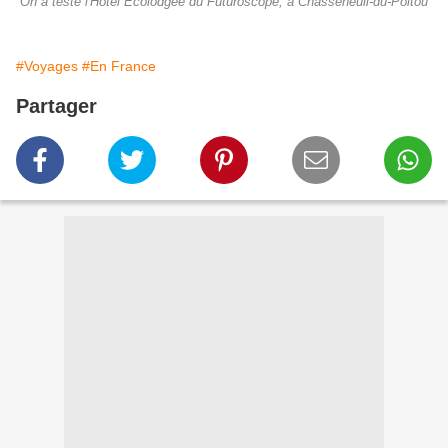
On a testé l'Hôtel Ecolodgee du Futuroscope, à Chasseneuil-du-Poitou
#Voyages
#En France
Partager