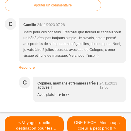
Ajouter un commentaire
C
Camille
24/11/2023 07:28
Merci pour ces conseils. C'est vrai que trouver le cadeau pour
un bébé c'est pas toujours simple. Je n'avais jamais pensé
aux produits de soin pourtant méga utiles, du coup pour Noel,
je vais faire 2 jolies trousses avec eau de Cologne, crème
visage et huile de massage. Merci pour l'inspi ;)
Répondre
C
Copines, mamans et femmes ( très )
24/11/2023
actives !
12:50
Avec plaisir ;-)<br />
< Voyage : quelle
ONE PIECE : Mes coups
destination pour les
coeur à petit prix !! >