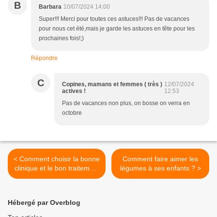
B
Barbara
10/07/2024 14:00
Super!!! Merci pour toutes ces astuces!!! Pas de vacances
pour nous cet été,mais je garde les astuces en tête pour les
prochaines fois!;)
Répondre
C
Copines, mamans et femmes ( très )
12/07/2024
actives !
12:53
Pas de vacances non plus, on bosse on verra en
octobre
< Comment choisir la bonne
Comment faire aimer les
clinique et le bon traitement
légumes à ses enfants ? >
pour tonifier et raffermir son
ventre ?
Hébergé par Overblog