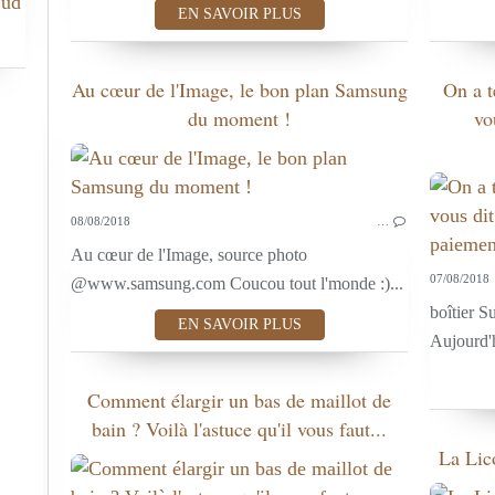
Sud
EN SAVOIR PLUS
Au cœur de l'Image, le bon plan Samsung
On a t
du moment !
vo
08/08/2018
…
Au cœur de l'Image, source photo
07/08/2018
@www.samsung.com Coucou tout l'monde :)...
boîtier 
EN SAVOIR PLUS
Aujourd'h
Comment élargir un bas de maillot de
bain ? Voilà l'astuce qu'il vous faut...
La Lic