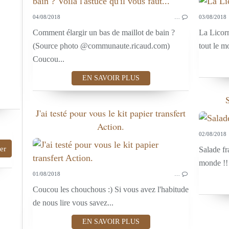
04/08/2018
…
03/08/2018
Comment élargir un bas de maillot de bain ?
La Licor
(Source photo @communaute.ricaud.com)
tout le m
Coucou...
EN SAVOIR PLUS
J'ai testé pour vous le kit papier transfert
Action.
02/08/2018
Salade f
monde !! 
01/08/2018
…
Coucou les chouchous :) Si vous avez l'habitude
de nous lire vous savez...
EN SAVOIR PLUS