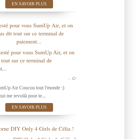
EN SAVOIR PLUS
esté pour vous SumUp Air, et on
us dit tout sur ce terminal de
paiement...
BON PLAN
TE
…
SumUp Air Coucou tout l'monde :)
ui me revoilà pour te...
EN SAVOIR PLUS
orne DIY Only 4 Girls de Célia !
ACTUALITÉ