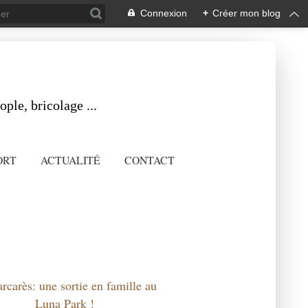
Connexion
+
Créer mon blog
ple, bricolage ...
ORT
ACTUALITÉ
CONTACT
rcarès: une sortie en famille au
Luna Park !