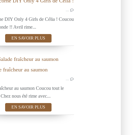
BON PLAN
MODE
PUÉRICULTURE JEUX
…
ne DIY Only 4 Girls de Célia ! Coucou
TE
onde !! Avril rime...
EN SAVOIR PLUS
Salade fraîcheur au saumon
CUISINE ET 
…
TEST PRODUIT
raîcheur au saumon Coucou tout le
ACTUALITÉ
Chez nous été rime avec...
BON PLAN
EN SAVOIR PLUS