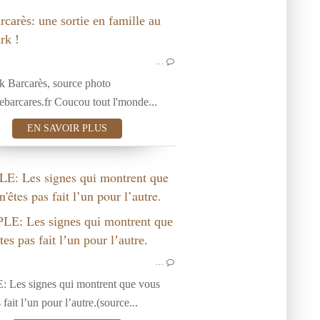
VOYAGES
MA RÉGION DU 66 ET SES ALENTOURS
…
k Barcarès, source photo
arcares.fr Coucou tout l'monde...
EN SAVOIR PLUS
: Les signes qui montrent que
n'êtes pas fait l’un pour l’autre.
VOYAGES
SANTÉ &
MA RÉGION DU 66 ET SES ALENTOURS
ENFANT
…
Les signes qui montrent que vous
 fait l’un pour l’autre.(source...