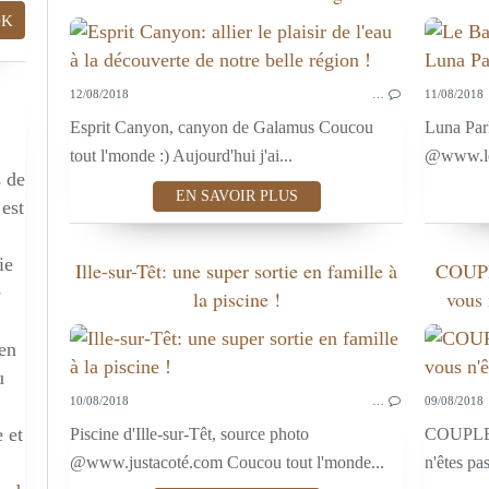
12/08/2018
…
11/08/2018
Esprit Canyon, canyon de Galamus Coucou
Luna Par
tout l'monde :) Aujourd'hui j'ai...
@www.leb
s de
EN SAVOIR PLUS
 est
ie
Ille-sur-Têt: une super sortie en famille à
COUPLE
e
la piscine !
vous 
 en
u
10/08/2018
…
09/08/2018
 et
Piscine d'Ille-sur-Têt, source photo
COUPLE: 
@www.justacoté.com Coucou tout l'monde...
n'êtes pas