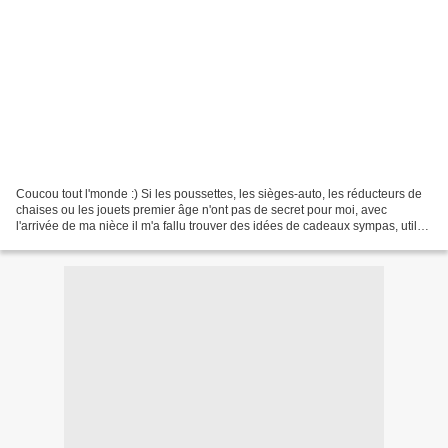
Coucou tout l'monde :) Si les poussettes, les sièges-auto, les réducteurs de
chaises ou les jouets premier âge n'ont pas de secret pour moi, avec
l'arrivée de ma nièce il m'a fallu trouver des idées de cadeaux sympas, utiles
et accessibles parce que disons...