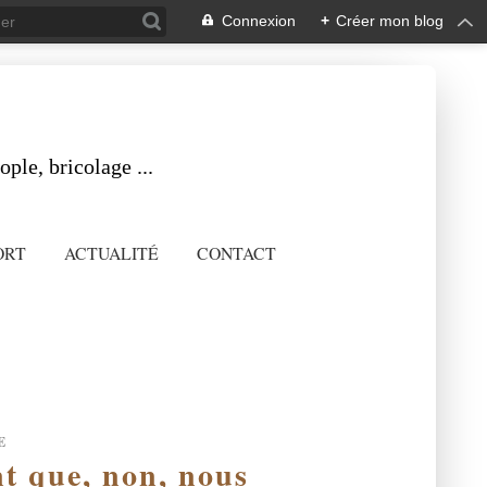
Connexion
+
Créer mon blog
ple, bricolage ...
ORT
ACTUALITÉ
CONTACT
E
nt que, non, nous