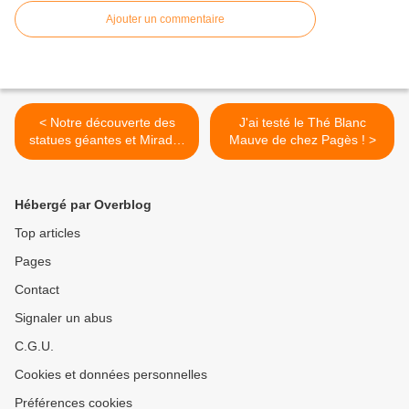
Ajouter un commentaire
< Notre découverte des
J'ai testé le Thé Blanc
statues géantes et Mirador
Mauve de chez Pagès ! >
Morro Velosa, sur la route
de Betancuria à
Fuerteventura.
Hébergé par Overblog
Top articles
Pages
Contact
Signaler un abus
C.G.U.
Cookies et données personnelles
Préférences cookies