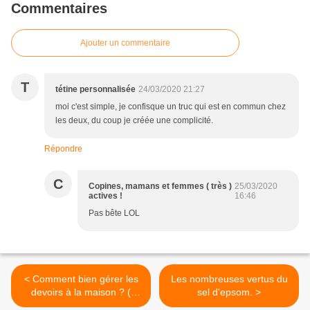
Commentaires
Ajouter un commentaire
T
tétine personnalisée
24/03/2020 21:27
moi c'est simple, je confisque un truc qui est en commun chez
les deux, du coup je créée une complicité.
Répondre
C
Copines, mamans et femmes ( très )
25/03/2020
actives !
16:46
Pas bête LOL
< Comment bien gérer les
Les nombreuses vertus du
devoirs à la maison ? (
sel d'epsom. >
astuces , conseils ...)