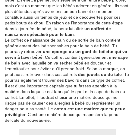
bébé. En effet, il permet non seulement de rendre bébé propre,
mais c'est un moment que les bébés adorent en général. Ils sont
plus détendus après avoir pris un bon bain et ce moment
constitue aussi un temps de jeux et de découvertes pour ces
petits bouts de chou. En raison de l'importance de cette étape
dans la journée de bébé, tu peux lui offrir
un coffret de
naissance spécialisé pour le bain
.
Le coffret de naissance de bain ou de sortie de bain contient
généralement des indispensables pour le bain de bébé. Tu
pourras y retrouver
une éponge ou un gant de toilette qui va
servir à laver bébé
. Ce coffret contient généralement
une cape
de bain
avec laquelle on va sécher bébé en douceur et
l'emmitoufler pour éviter qu'il prenne froid. Selon la marque, on
peut aussi retrouver dans ces coffrets
des jouets ou du talc
. Tu
pourras également trouver des bavoirs dans ce type de coffret.
Il est d'une importance capitale que tu fasses attention à la
matière dans laquelle est fabriqué le gant et la cape de bain du
coffret. En effet, il faudrait choisir une matière douce qui ne
risque pas de causer des allergies à bébé ou représenter un
danger pour sa santé. Le
coton est une matière que tu peux
privilégier
. C'est une matière douce qui respectera la peau
délicate du nouveau-né.