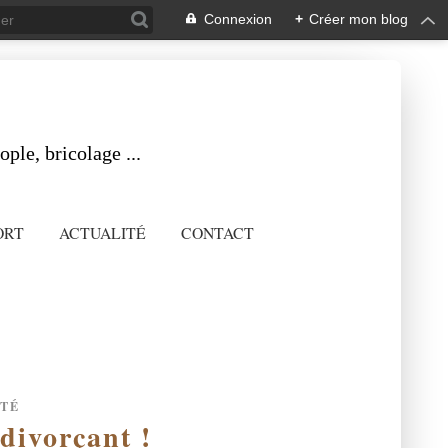
Connexion
+
Créer mon blog
ple, bricolage ...
ORT
ACTUALITÉ
CONTACT
ITÉ
 divorçant !