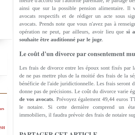
mettre d'accord sur l'autorité parentale, le partage d
ainsi que sur la possible pension alimentaire. Il 
avocats respectifs et de rédiger un acte sous sig
avocats. Prends note que vous n'avez pas à renseign
opération ne peut, par ailleurs, avoir lieu que
si 
souhaite être auditionné par le juge
.
Le coût d'un divorce par consentement mu
Les frais de divorce entre les époux sont fixés par 
de ne pas mettre plus de la moitié des frais de la s
bénéficie de l'aide juridictionnelle. Les frais seront 
donne pas de précisions. Le coût du divorce varie é
de vos avocats
. Prévoyez également 49,44 euros T
le notaire. Si cette dernière comprend un état
urs
immobiliers, il faudra prévoir des frais de notaire s
ASH
PARTAGER CET ARTICLE