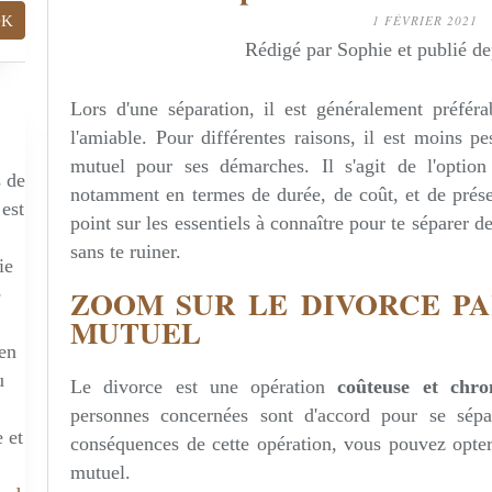
1 FÉVRIER 2021
Rédigé par Sophie et publié d
Lors d'une séparation, il est généralement préféra
l'amiable. Pour différentes raisons, il est moins p
mutuel pour ses démarches. Il s'agit de l'option
s de
notamment en termes de durée, de coût, et de préser
 est
point sur les essentiels à connaître pour te sépare
sans te ruiner.
ie
ZOOM SUR LE DIVORCE P
e
MUTUEL
 en
u
Le divorce est une opération
coûteuse et chr
personnes concernées sont d'accord pour se sépar
 et
conséquences de cette opération, vous pouvez opte
mutuel.