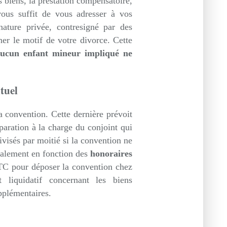
es biens, la prestation compensatoire,
vous suffit de vous adresser à vos
nature privée, contresigné par des
er le motif de votre divorce. Cette
aucun enfant mineur impliqué ne
tuel
la convention. Cette dernière prévoit
éparation à la charge du conjoint qui
divisés par moitié si la convention ne
galement en fonction des
honoraires
TC pour déposer la convention chez
 liquidatif concernant les biens
upplémentaires.