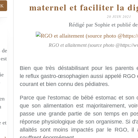
maternel et faciliter la d
20 JUIN 2021
Rédigé par Sophie et publié d
RGO et allaitement (source photo @https://w
s de
 est
Bien que très déstabilisant pour les parents 
ie
le
reflux gastro-œsophagien aussi appelé RGO 
e
courant et bien connu des pédiatres.
Parce que l'estomac de bébé estomac et son
 en
que son alimentation est majoritairement, voire
u
passe une grande partie de son temps en posi
réponse physiologique de son organisme. Si d'
 et
allaités sont moins impactés par le RGO, il a
souffrent énormément.