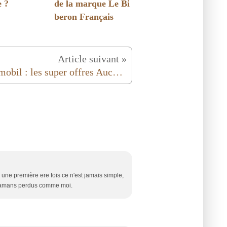
e ?
de la marque Le Bi
beron Français
Article suivant »
Playmobil : les super offres Auchan valables jusqu'au 29 juin !
une première ere fois ce n'est jamais simple,
s mamans perdus comme moi.