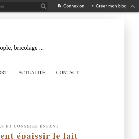
Connexion
+
Créer mon blog
ple, bricolage ...
ORT
ACTUALITÉ
CONTACT
S ET CONSEILS ENFANT
nt épaissir le lait