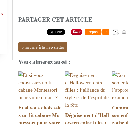
ES
PARTAGER CET ARTICLE
Repost
0
S'inscrire à la newsletter
Vous aimerez aussi :
Et si vous choisissie
Commen
z un lit cabane Mo
Déguisement d’Hall
son enf
ntessori pour votre
oween entre filles :
roche 