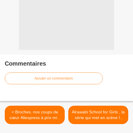
Commentaires
Ajouter un commentaire
< Broches, nos coups de
Alrawabi School for Girls , la
cœur Aliexpress à prix mini
série qui met en scène le
!
harcèlement scolaire qui
tourne au drame ! >