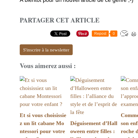
A bientôt pour un nouvel article de ce genre ;-)
PARTAGER CET ARTICLE
Repost
0
S'inscrire à la newsletter
Vous aimerez aussi :
Et si vous choisissie
Commen
z un lit cabane Mo
Déguisement d’Hall
son enf
ntessori pour votre
oween entre filles :
roche 