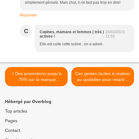
simplement géniale. Mais chut, il ne faut pas trop en dire!
Répondre
C
Copines, mamans et femmes ( très )
24/03/2023
actives !
11:55
Elle est culte cette scène , on a adoré.
< Des promotions jusqu'à
Ces gestes faciles à réaliser
-70% sur la marque
au quotidien pour retarder
PROMOD
l’apparition des rides. >
Hébergé par Overblog
Top articles
Pages
Contact