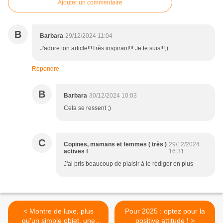
Ajouter un commentaire
B
Barbara
29/12/2024 11:04
J'adore ton article!!!Très inspirant!!! Je te suis!!!;)
Répondre
B
Barbara
30/12/2024 10:03
Cela se ressent ;)
C
Copines, mamans et femmes ( très )
29/12/2024
actives !
16:31
J'ai pris beaucoup de plaisir à le rédiger en plus
< Montre de luxe, plus
Pour 2025 : optez pour la
qu'un simple objet, une
positive attitude ! >