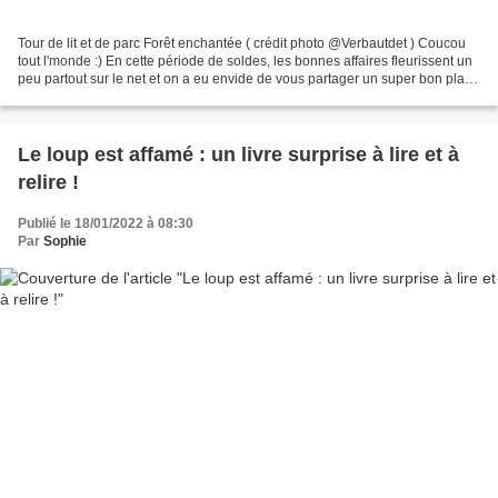
Tour de lit et de parc Forêt enchantée ( crédit photo @Verbautdet ) Coucou
tout l'monde :) En cette période de soldes, les bonnes affaires fleurissent un
peu partout sur le net et on a eu envide de vous partager un super bon plan.
Si vous êtes parent,...
Le loup est affamé : un livre surprise à lire et à
relire !
Publié le 18/01/2022 à 08:30
Par
Sophie